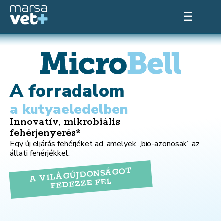
☰
A forradalom
a kutyaeledelben
Innovatív, mikrobiális
fehérjenyerés*
Egy új eljárás fehérjéket ad, amelyek „bio-azonosak” az
állati fehérjékkel.
A VILÁGÚJDONSÁGOT
FEDEZZE FEL