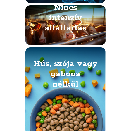
Nincs
intenzív
állattartás
Hús, szója vagy
gabona
nélkül