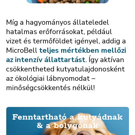
Míg a hagyományos állateledel
hatalmas erőforrásokat, például
vizet és termőföldet igényel, addig a
MicroBell
teljes mértékben mellőzi
az intenzív állattartást
. Így aktívan
csökkentheted kutyatulajdonosként
az ökológiai lábnyomodat –
minőségcsökkentés nélkül!
Fenntartható a kutyádnak
& a bolygónak