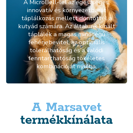
A MicroBell-lel az egészséges,
innovatív és környezetbarát
táplálkozás mellett döntöttél a
kutyád számára. Az általunk kínált
táplálék a magas minőségű
fehérjebevitel, az optimális
tolerálhatóság és a valódi
fenntarthatóság tökéletes
kombinációját nyújtja.
A Marsavet
termékkínálata