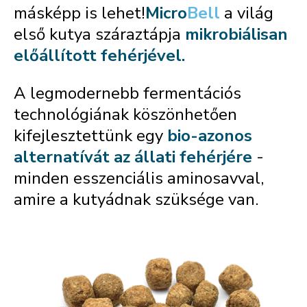
másképp is lehet!
Micro
Bell
a világ
első kutya száraztápja
mikrobiálisan
előállított fehérjével.
A legmodernebb fermentációs
technológiának köszönhetően
kifejlesztettünk egy
bio-azonos
alternatívát az állati fehérjére
-
minden esszenciális aminosavval,
amire a kutyádnak szüksége van.