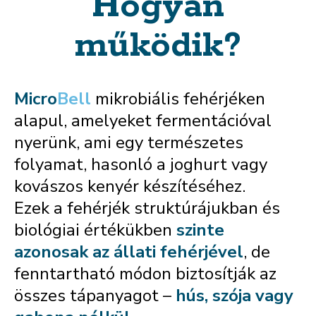
Hogyan
működik?
Micro
Bell
mikrobiális fehérjéken
alapul, amelyeket fermentációval
nyerünk, ami egy természetes
folyamat, hasonló a joghurt vagy
kovászos kenyér készítéséhez.
Ezek a fehérjék struktúrájukban és
biológiai értékükben
szinte
azonosak az állati fehérjével
, de
fenntartható módon biztosítják az
összes tápanyagot –
hús, szója vagy