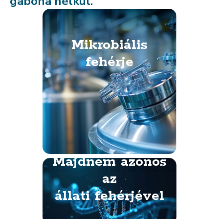
gabona nélkül.
Mikrobiális
fehérje
Majdnem azonos
az
állati fehérjével